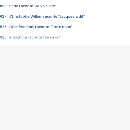
28 : Lorie raconte "Je vais vite"
#27 : Christophe Willem raconte "Jacques a dit"
#26 : Chimène Badi raconte "Entre nous"
#25 : Indochine raconte "3e sexe"
#24 : Zaho raconte "C'est chelou"
#23 : Patrick Bruel raconte "Au café des délices"
#22 : Kyo raconte "Le chemin"
#21 : Nolwenn Leroy raconte "Cassé"
#20 : Patrick Hernandez raconte "Born to be alive"
#19 : Lorie raconte "Près de moi"
#18 : Michael Jones raconte "A nos actes manqués" (avec Jean-Jacque
#17 : Khaled raconte "Aïcha"