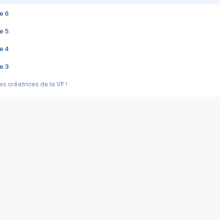
e 6
e 5
e 4
e 3
s créatrices de la VF !
e 2
e 1
e Mektoub My Love arrive enfin ! Rencontre avec Shaïn Boumedine et Sal
i : après Toni en famille
elle réalise le bouleversant Dites lui que je l'aime
ais ! Rencontre autour de Vie privée de Rebecca Zlotowski
 de Marguerite, Grave... Rencontre avec Ella Rumpf